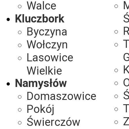
M
Walce
Kluczbork
Ś
R
Byczyna
T
Wołczyn
G
Lasowice
K
Wielkie
O
Namysłów
Ś
Domaszowice
Pokój
Z
Świerczów