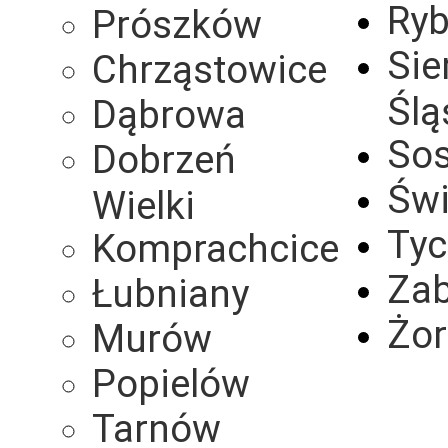
Ryb
Prószków
Sie
Chrząstowice
Ślą
Dąbrowa
So
Dobrzeń
Świ
Wielki
Tyc
Komprachcice
Zab
Łubniany
Żor
Murów
Popielów
Tarnów