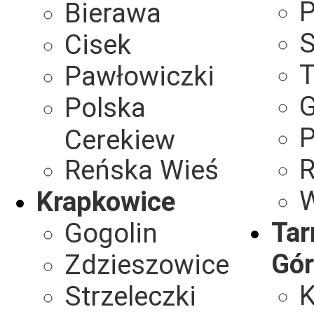
P
Bierawa
S
Cisek
T
Pawłowiczki
G
Polska
P
Cerekiew
R
Reńska Wieś
W
Krapkowice
Tar
Gogolin
Gór
Zdzieszowice
K
Strzeleczki