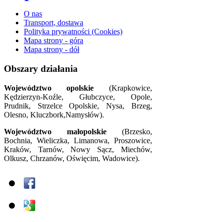
O nas
Transport, dostawa
Polityka prywatności (Cookies)
Mapa strony - góra
Mapa strony - dół
Obszary działania
Województwo opolskie
(Krapkowice,
Kędzierzyn-Koźle, Głubczyce, Opole,
Prudnik, Strzelce Opolskie, Nysa, Brzeg,
Olesno, Kluczbork,Namysłów).
Województwo małopolskie
(Brzesko,
Bochnia, Wieliczka, Limanowa, Proszowice,
Kraków, Tarnów, Nowy Sącz, Miechów,
Olkusz, Chrzanów, Oświęcim, Wadowice).