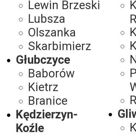
Lewin Brzeski
K
Lubsza
R
Olszanka
K
Skarbimierz
Głubczyce
P
Baborów
Kietrz
W
R
Branice
Gli
Kędzierzyn-
Koźle