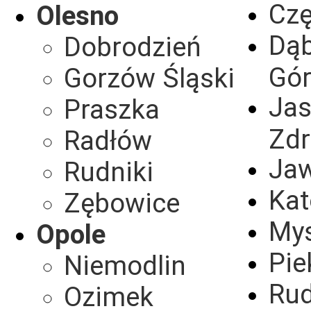
Cz
Olesno
Dą
Dobrodzień
Gór
Gorzów Śląski
Jas
Praszka
Zdr
Radłów
Ja
Rudniki
Kat
Zębowice
Mys
Opole
Pie
Niemodlin
Rud
Ozimek