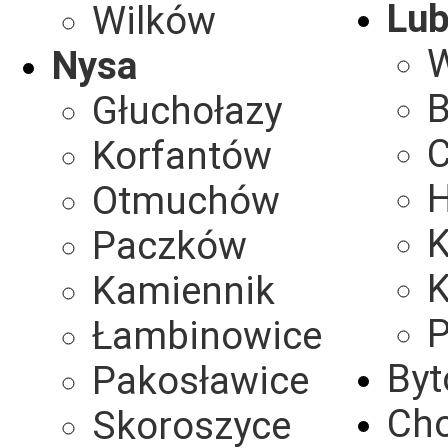
Lub
Wilków
W
Nysa
Głuchołazy
C
Korfantów
H
Otmuchów
K
Paczków
K
Kamiennik
Łambinowice
By
Pakosławice
Ch
Skoroszyce