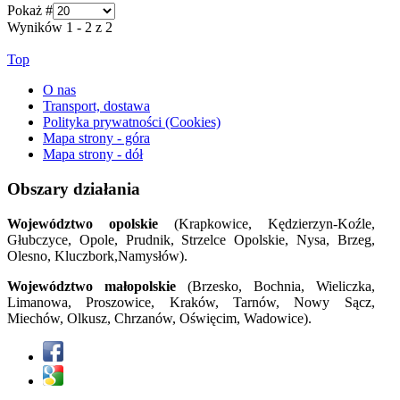
Pokaż #
Wyników 1 - 2 z 2
Top
O nas
Transport, dostawa
Polityka prywatności (Cookies)
Mapa strony - góra
Mapa strony - dół
Obszary działania
Województwo opolskie
(Krapkowice, Kędzierzyn-Koźle,
Głubczyce, Opole, Prudnik, Strzelce Opolskie, Nysa, Brzeg,
Olesno, Kluczbork,Namysłów).
Województwo małopolskie
(Brzesko, Bochnia, Wieliczka,
Limanowa, Proszowice, Kraków, Tarnów, Nowy Sącz,
Miechów, Olkusz, Chrzanów, Oświęcim, Wadowice).