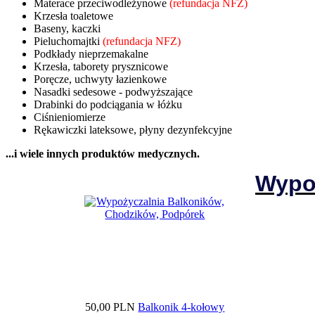
Materace przeciwodleżynowe
(refundacja NFZ)
Krzesła toaletowe
Baseny, kaczki
Pieluchomajtki
(refundacja NFZ)
Podkłady nieprzemakalne
Krzesła, taborety prysznicowe
Poręcze, uchwyty łazienkowe
Nasadki sedesowe - podwyższające
Drabinki do podciągania w łóżku
Ciśnieniomierze
Rękawiczki lateksowe, płyny dezynfekcyjne
...i wiele innych produktów medycznych.
Wypo
50,00 PLN
Balkonik 4-kołowy