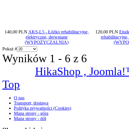
140,00 PLN
AKS-L5 - Łóżko rehabilitacyjne,
120,00 PLN
Etude
elektryczne, drewniane
rehabilitacyjne
(WYPOŻYCZALNIA)
(WYPO
Pokaż #
Wyników 1 - 6 z 6
HikaShop , Joomla
Top
O nas
Transport, dostawa
Polityka prywatności (Cookies)
Mapa strony - góra
Mapa strony - dół