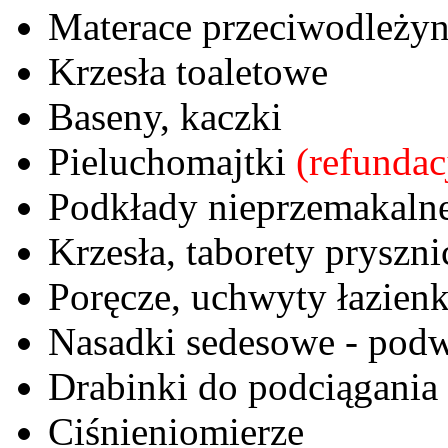
Materace przeciwodleż
Krzesła toaletowe
Baseny, kaczki
Pieluchomajtki
(refunda
Podkłady nieprzemakaln
Krzesła, taborety pryszn
Poręcze, uchwyty łazien
Nasadki sedesowe - podw
Drabinki do podciągania
Ciśnieniomierze